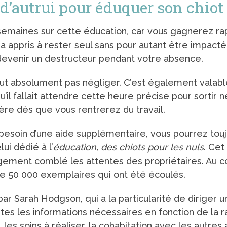
 d’autrui pour éduquer son chiot
s semaines sur cette éducation, car vous gagnerez r
 a appris à rester seul sans pour autant être impacté
devenir un destructeur pendant votre absence.
 faut absolument pas négliger. C’est également valabl
’il fallait attendre cette heure précise pour sortir 
lère dès que vous rentrerez du travail.
besoin d’une aide supplémentaire, vous pourrez touj
lui dédié à l’
éducation, des chiots pour les nuls
. Cet
argement comblé les attentes des propriétaires. Au c
 50 000 exemplaires qui ont été écoulés.
t par Sarah Hodgson, qui a la particularité de dirige
utes les informations nécessaires en fonction de la r
, les soins à réaliser, la cohabitation avec les autres