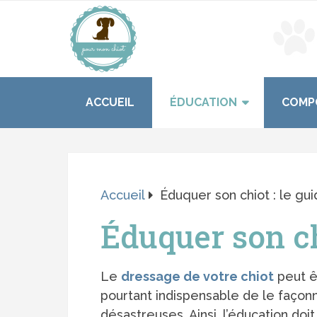
ACCUEIL
ÉDUCATION
COMP
Accueil
Éduquer son chiot : le gu
Éduquer son ch
Le
dressage de votre chiot
peut ê
pourtant indispensable de le façonn
désastreuses. Ainsi, l’éducation do